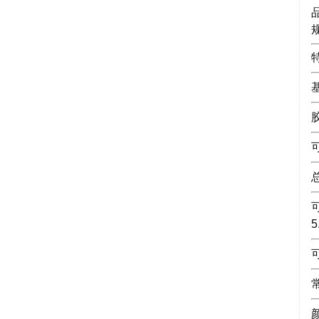
规
可
总
可
5
可