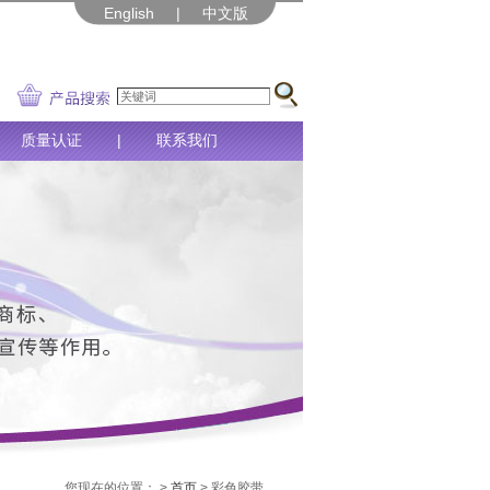
English
|
中文版
|
质量认证
|
联系我们
您现在的位置： >
首页
> 彩色胶带